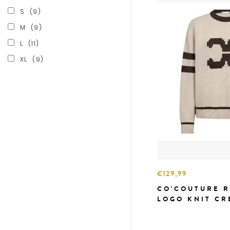
S
(9)
M
(9)
L
(11)
XL
(9)
€129,99
CO'COUTURE 
LOGO KNIT CR