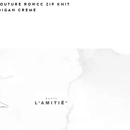
COUTURE ROWCC ZIP KNIT
CO'COU
DIGAN CREME
KNIT C