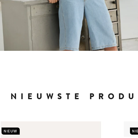
E NIEUWSTE PROD
NIEUW
NI