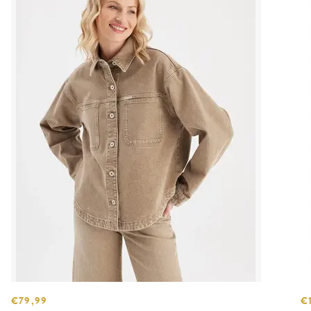
€79,99
€