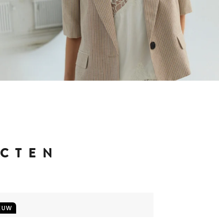
UCTEN
EUW
NIEUW