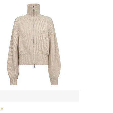
99
€109,99