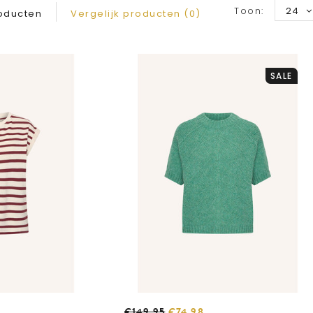
Toon:
24
oducten
Vergelijk producten (0)
SALE
€149,95
€74,98