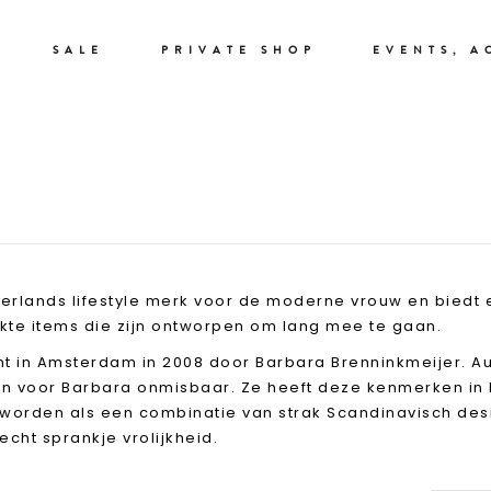
SALE
PRIVATE SHOP
EVENTS, A
BY-BAR
erlands lifestyle merk voor de moderne vrouw en biedt 
te items die zijn ontworpen om lang mee te gaan.
ht in Amsterdam in 2008 door Barbara Brenninkmeijer. Auth
ijn voor Barbara onmisbaar. Ze heeft deze kenmerken in 
worden als een combinatie van strak Scandinavisch des
echt sprankje vrolijkheid.