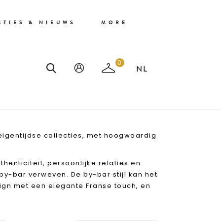
CTIES & NIEUWS
MORE
0
eigentijdse collecties, met hoogwaardig
enticiteit, persoonlijke relaties en
by-bar verweven. De by-bar stijl kan het
ign met een elegante Franse touch, en