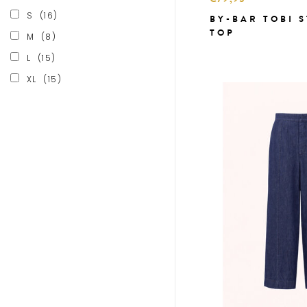
S
(16)
BY-BAR TOBI 
TOP
M
(8)
L
(15)
XL
(15)