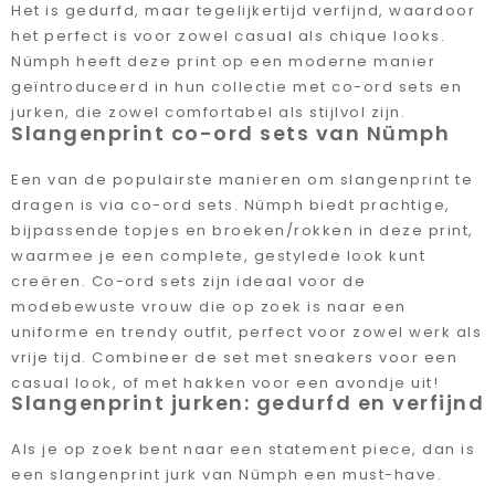
Het is gedurfd, maar tegelijkertijd verfijnd, waardoor
het perfect is voor zowel casual als chique looks.
Nümph heeft deze print op een moderne manier
geïntroduceerd in hun collectie met co-ord sets en
jurken, die zowel comfortabel als stijlvol zijn.
Slangenprint co-ord sets van Nümph
Een van de populairste manieren om slangenprint te
dragen is via co-ord sets. Nümph biedt prachtige,
bijpassende topjes en broeken/rokken in deze print,
waarmee je een complete, gestylede look kunt
creëren. Co-ord sets zijn ideaal voor de
modebewuste vrouw die op zoek is naar een
uniforme en trendy outfit, perfect voor zowel werk als
vrije tijd. Combineer de set met sneakers voor een
casual look, of met hakken voor een avondje uit!
Slangenprint jurken: gedurfd en verfijnd
Als je op zoek bent naar een statement piece, dan is
een slangenprint jurk van Nümph een must-have.