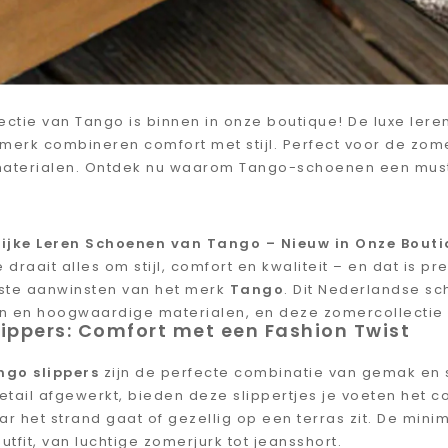
ectie van Tango is binnen in onze boutique! De luxe lere
merk combineren comfort met stijl. Perfect voor de zome
aterialen. Ontdek nu waarom Tango-schoenen een must
ijke Leren Schoenen van Tango – Nieuw in Onze Bouti
 draait alles om stijl, comfort en kwaliteit – en dat is 
ste aanwinsten van het merk
Tango
. Dit Nederlandse s
 en hoogwaardige materialen, en deze zomercollectie st
lippers: Comfort met een Fashion Twist
ngo slippers
zijn de perfecte combinatie van gemak en s
tail afgewerkt, bieden deze slippertjes je voeten het co
r het strand gaat of gezellig op een terras zit. De minim
utfit, van luchtige zomerjurk tot jeansshort.