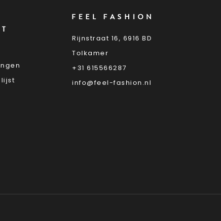
FEEL FASHION
NT
Rijnstraat 16, 6916 BD
Tolkamer
lingen
+31 615566287
lijst
info@feel-fashion.nl