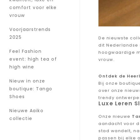
comfort voor elke
vrouw
Voorjaarstrends
2025
De nieuwste coll
dit Nederlandse 
Feel Fashion
hoogwaardige m
event: high tea of
vrouw.
high wine
Ontdek de Heerl
Nieuw in onze
Bij onze boutique
boutique: Tango
over onze nieuw
Shoes
trendy ontwerpen
Luxe Leren S
Nieuwe Aaiko
Onze nieuwe
Ta
collectie
aandacht voor de
stad wandelt, naa
passen bij elke o