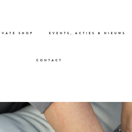
IVATE SHOP
EVENTS, ACTIES & NIEUWS
CONTACT
IN DE BOUTIQUE: LEREN
INA’S VAN TANGO
ei 2025
Feel-Fashion Tolkamer
Door