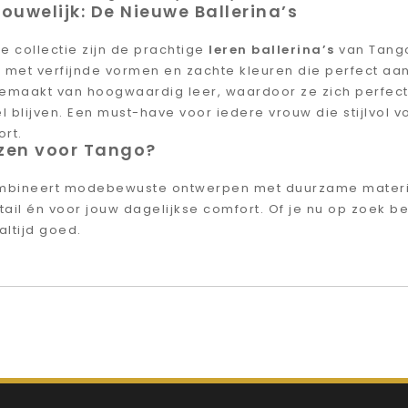
rouwelijk: De Nieuwe Ballerina’s
e collectie zijn de prachtige
leren ballerina’s
van Tango
et verfijnde vormen en zachte kleuren die perfect aansl
 gemaakt van hoogwaardig leer, waardoor ze zich perfec
 blijven. Een must-have voor iedere vrouw die stijlvol v
rt.
zen voor Tango?
mbineert modebewuste ontwerpen met duurzame materi
ail én voor jouw dagelijkse comfort. Of je nu op zoek ben
altijd goed.