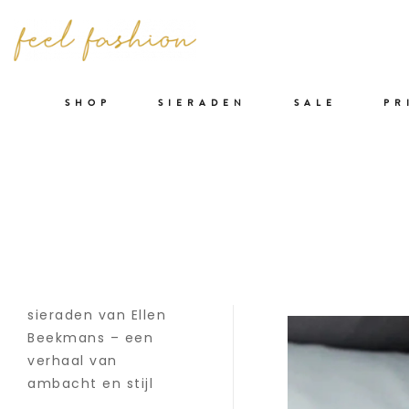
SHOP
SIERADEN
SALE
PR
NIEUW 
RECENTE ARTIKELEN
BALLER
Geplaatst op
24 M
Prachtige nieuwe
sieraden van Ellen
Beekmans – een
verhaal van
ambacht en stijl