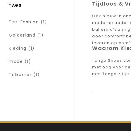
Tijdloos & V
TAGS
Ook nieuw in onz
Feel Fashion
(1)
moderne update m
ballerina’s zijn
Gelderland
(1)
door comfortabel
leveren op comfo
Waarom Kie
Kleding
(1)
Tango Shoes co
mode
(1)
met oog voor det
met Tango zit je 
Tolkamer
(1)