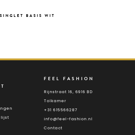
SINGLET BASIS WIT
FEEL FASHION
NT
Rijnstraat 16, 6916 BD
Tolkamer
lingen
+31 615566287
lijst
info@feel-fashion.nl
Contact