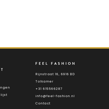
FEEL FASHION
NT
Rijnstraat 16, 6916 BD
Tolkamer
lingen
+31 615566287
lijst
info@feel-fashion.nl
Contact