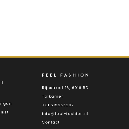
FEEL FASHION
NT
Rijnstraat 16, 6916 BD
Tolkamer
lingen
+31 615566287
lijst
info@feel-fashion.nl
Contact