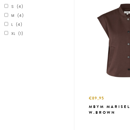
S
(4)
M
(4)
L
(4)
XL
(1)
€89,95
MBYM MARISEL
W.BROWN