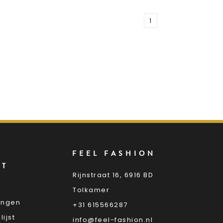
1
FEEL FASHION
NT
Rijnstraat 16, 6916 BD
Tolkamer
lingen
+31 615566287
lijst
info@feel-fashion.nl