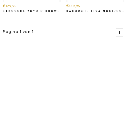
€129,95
€139,95
BABOUCHE YOYO D.BROWN/D.BEIGE
BABOUCHE LIVA NOCE/GOLD
Pagina 1 van 1
1