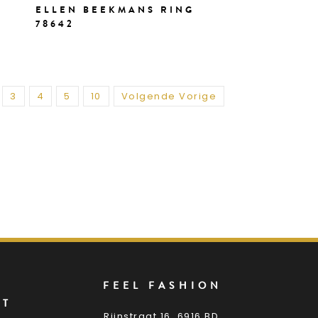
ELLEN BEEKMANS RING
78642
3
4
5
10
Volgende Vorige
FEEL FASHION
NT
Rijnstraat 16, 6916 BD