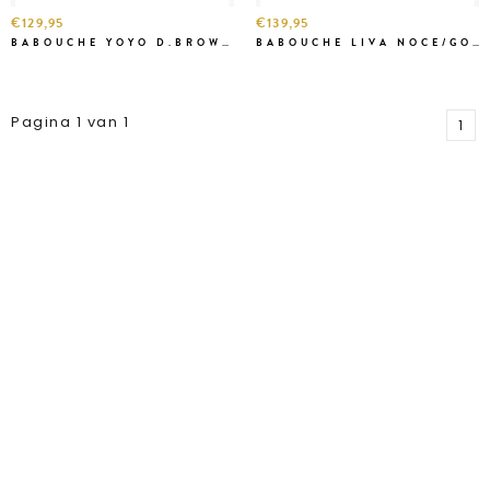
€129,95
€139,95
BABOUCHE YOYO D.BROWN/D.BEIGE
BABOUCHE LIVA NOCE/GOLD
Pagina 1 van 1
1