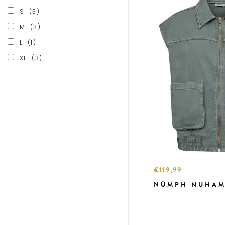
S
(3)
M
(3)
L
(1)
XL
(3)
€119,99
NÜMPH NUHAM