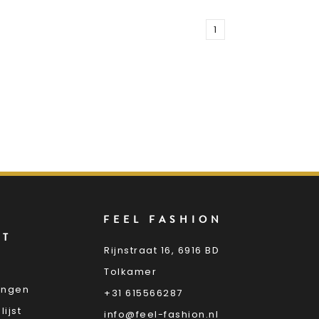
1
FEEL FASHION
NT
Rijnstraat 16, 6916 BD
Tolkamer
lingen
+31 615566287
lijst
info@feel-fashion.nl