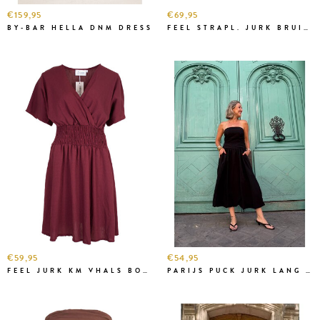
€159,95
€69,95
BY-BAR HELLA DNM DRESS
FEEL STRAPL. JURK BRUIN LANG
€59,95
€54,95
FEEL JURK KM VHALS BORDO
PARIJS PUCK JURK LANG ZW.