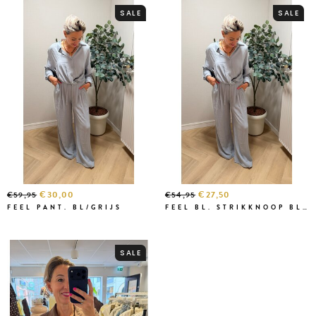
SALE
SALE
€30,00
€27,50
€59,95
€54,95
FEEL PANT. BL/GRIJS
FEEL BL. STRIKKNOOP BL/GRIJS
SALE