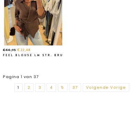
€22,48
€44,95
FEEL BLOUSE LM STR. BRU
Pagina 1 van 37
1
2
3
4
5
37
Volgende Vorige