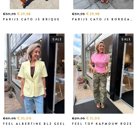
€29,98
€29,98
€59,95
€59,95
PARIJS CATO JS BRIQUE
PARIJS CATO JS BORDEAUX
SALE
SALE
€35,00
€15,00
€69,95
€29,95
FEEL ALBERTINE BLZ GEEL
FEEL TOP KAPMOUW ROZE