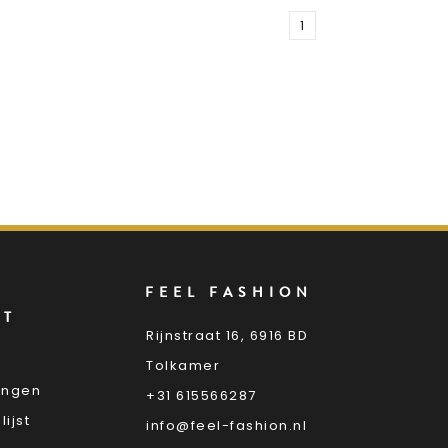
1
FEEL FASHION
NT
Rijnstraat 16, 6916 BD
Tolkamer
lingen
+31 615566287
lijst
info@feel-fashion.nl